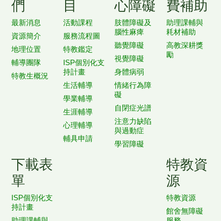
們
目
心障礙
費補助
最新消息
活動課程
肢體障礙及
助理課輔與
腦性麻痺
耗材補助
資源簡介
服務流程圖
聽覺障礙
高教深耕獎
地理位置
特教鑑定
勵
視覺障礙
輔導團隊
ISP個別化支
持計畫
身體病弱
特教生概況
生活輔導
情緒行為障
礙
學業輔導
自閉症光譜
生涯輔導
注意力缺陷
心理輔導
與過動症
輔具申請
學習障礙
下載表
特教資
單
源
ISP個別化支
特教資源
持計畫
館舍無障礙
助理課輔與
服務