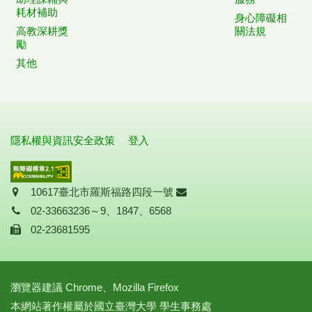
耗材補助
身心障礙相
高教深耕獎
關法規
勵
其他
隱私權與資訊安全政策
登入
地址
信箱
10617臺北市羅斯福路四段一號
聯絡電話
02-33663236～9、1847、6568
傳真
02-23681595
瀏覽器建議 Chrome、Mozilla Firefox
本網站著作權屬於國立臺灣大學 學生事務處