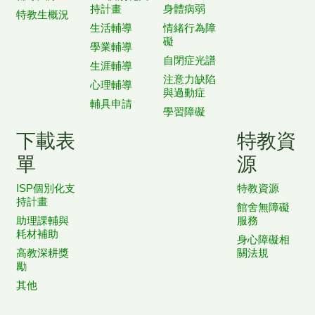
持計畫
身體病弱
特教生概況
生活輔導
情緒行為障
礙
學業輔導
自閉症光譜
生涯輔導
注意力缺陷
心理輔導
與過動症
輔具申請
學習障礙
下載表
特教資
單
源
ISP個別化支
特教資源
持計畫
館舍無障礙
助理課輔與
服務
耗材補助
身心障礙相
高教深耕獎
關法規
勵
其他