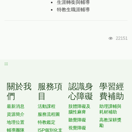
生涯轉銜與輔導
特教生職涯輔導
瀏覽人次
22151
:::
關於我
服務項
認識身
學習經
們
目
心障礙
費補助
最新消息
活動課程
肢體障礙及
助理課輔與
腦性麻痺
耗材補助
資源簡介
服務流程圖
聽覺障礙
高教深耕獎
地理位置
特教鑑定
勵
視覺障礙
輔導團隊
ISP個別化支