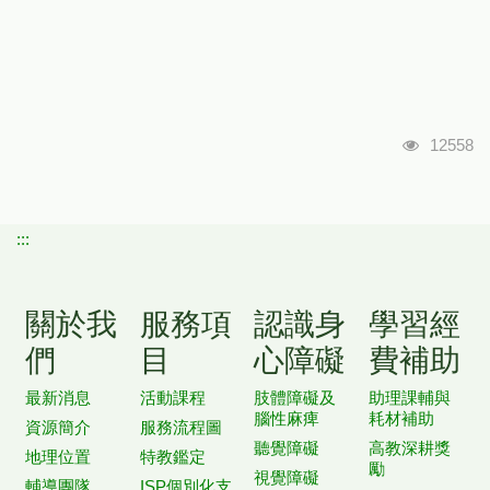
瀏覽人次
12558
:::
關於我
服務項
認識身
學習經
們
目
心障礙
費補助
最新消息
活動課程
肢體障礙及
助理課輔與
腦性麻痺
耗材補助
資源簡介
服務流程圖
聽覺障礙
高教深耕獎
地理位置
特教鑑定
勵
視覺障礙
輔導團隊
ISP個別化支