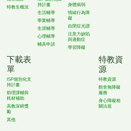
持計畫
身體病弱
特教生概況
生活輔導
情緒行為障
礙
學業輔導
自閉症光譜
生涯輔導
注意力缺陷
心理輔導
與過動症
輔具申請
學習障礙
下載表
特教資
單
源
ISP個別化支
特教資源
持計畫
館舍無障礙
助理課輔與
服務
耗材補助
身心障礙相
高教深耕獎
關法規
勵
其他