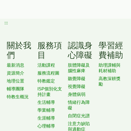
:::
關於我
服務項
認識身
學習經
們
目
心障礙
費補助
最新消息
活動課程
肢體障礙及
助理課輔與
腦性麻痺
耗材補助
資源簡介
服務流程圖
聽覺障礙
高教深耕獎
地理位置
特教鑑定
勵
視覺障礙
輔導團隊
ISP個別化支
持計畫
身體病弱
特教生概況
生活輔導
情緒行為障
礙
學業輔導
自閉症光譜
生涯輔導
注意力缺陷
心理輔導
與過動症