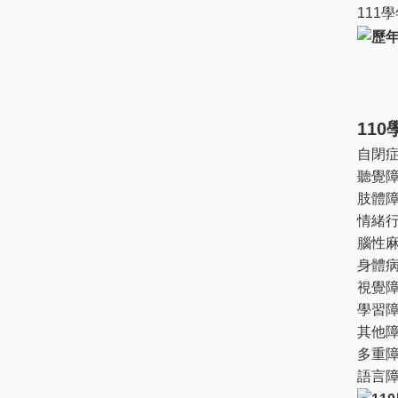
111學
11
自閉症
聽覺障
肢體障
情緒行
腦性麻
身體病
視覺障
學習障
其他障
多重障
語言障