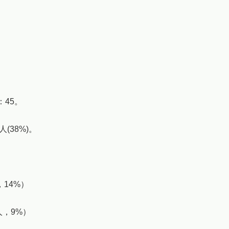
45。
人(38%)。
，14%）
人，9%）