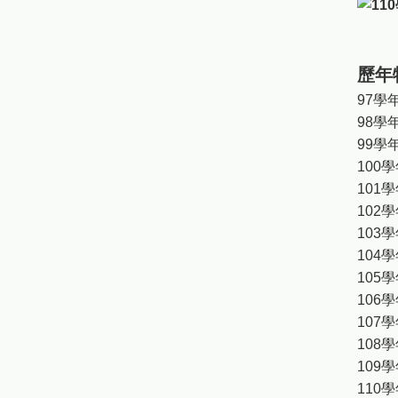
歷年
97學
98學
99學
100
101
102
103
104
105
106
107
108
109
110