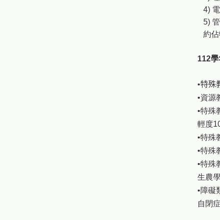
4) 電
5) 管
約佔特
112
學
•
特殊
•資源
•特殊
輕度10
•特殊
•特殊
•特殊
生農學
•障礙
自閉症