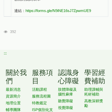
連結：
https://forms.gle/N9iNE16sJ7ZpwmUE9
瀏覽人次
392
:::
關於我
服務項
認識身
學習經
們
目
心障礙
費補助
最新消息
活動課程
肢體障礙及
助理課輔與
腦性麻痺
耗材補助
資源簡介
服務流程圖
聽覺障礙
高教深耕獎
地理位置
特教鑑定
勵
視覺障礙
輔導團隊
ISP個別化支