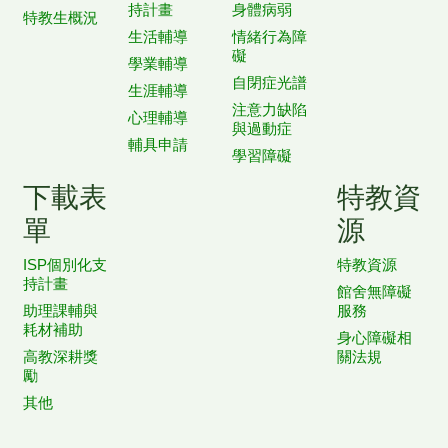
持計畫
身體病弱
特教生概況
生活輔導
情緒行為障
礙
學業輔導
自閉症光譜
生涯輔導
注意力缺陷
心理輔導
與過動症
輔具申請
學習障礙
下載表
特教資
單
源
ISP個別化支
特教資源
持計畫
館舍無障礙
助理課輔與
服務
耗材補助
身心障礙相
高教深耕獎
關法規
勵
其他