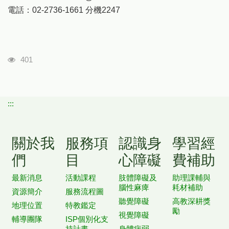
電話：02-2736-1661 分機2247
瀏覽人次
401
:::
關於我
服務項
認識身
學習經
們
目
心障礙
費補助
最新消息
活動課程
肢體障礙及
助理課輔與
腦性麻痺
耗材補助
資源簡介
服務流程圖
聽覺障礙
高教深耕獎
地理位置
特教鑑定
勵
視覺障礙
輔導團隊
ISP個別化支
持計畫
身體病弱