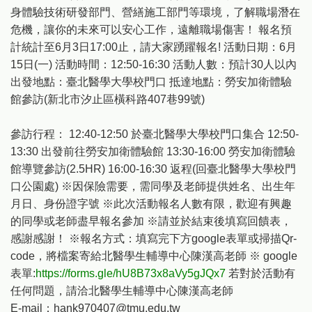
身體驗技術研發部門、營繕施工部門等環境，了解職場潛在
危機，讓你的未來可以安心工作，遠離職場傷害！ 報名預
計統計至6月3日17:00止，請大家踴躍報名! 活動日期：6月
15日(一) 活動時間：12:50-16:30 活動人數：預計30人以內
出發地點：臺北醫學大學校門口 抵達地點：勞安加衛體驗
館參訪(新北市汐止區橫科路407巷99號)
參訪行程： 12:40-12:50 於臺北醫學大學校門口集合 12:50-
13:30 出發前往勞安加衛體驗館 13:30-16:00 勞安加衛體驗
館導覽參訪(2.5HR) 16:00-16:30 返程(回臺北醫學大學校門
口公園處) ※因保險需要，需同學及老師提供姓名、出生年
月日、身份證字號 ※此次活動報名人數有限，歡迎有興趣
的同學或老師盡早報名參加 ※請並於結束後填寫回饋表，
感謝感謝！ ※報名方式：填寫完下方google表單或掃描Qr-
code，將檔案寄給北醫學生輔導中心陳漢高老師 ※ google
表單:
https://forms.gle/hU8B73x8aVy5gJQx7
若對於活動有
任何問題，請洽北醫學生輔導中心陳漢高老師
E-mail：hank970407@tmu.edu.tw