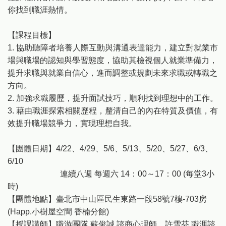
你找到職涯熱情。
【課程目標】
1. 協助聽障者培養人際互動與溝通表達能力，建立對就業市
場與職場的認知與學習態度，協助其檢視個人就業準備力，
提升求職與就業自信心，進而調整或規劃未來求職或轉職之
方向。
2. 加強求職履歷，提升面試技巧，順利找到理想中的工作。
3. 藉由職涯探索相關歷程，釐清自己的內在特質及價值，有
效提升職場競爭力，實現理想自我。
【團體日期】4/22、4/29、5/6、5/13、5/20、5/27、6/3、
6/10
連續八週 每週六 14：00～17：00 (每堂3小
時)
【團體地點】臺北市中山區民生東路一段58號7樓-703房
(Happ.小樹屋空間 香楠分館)
【授課講師】職游團隊 蘇俊誠 諮商心理師、許雪芬 職涯諮