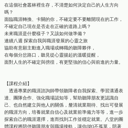
在這個社會叢林裡生存，不清楚如何決定自己的人生方向
嗎？
面臨職涯轉換、卡關的你，不確定要不要離開現在的工作，
不確定自己現在是否走在正確的道路上嗎？
未來職涯是什麼樣子？又該如何做準備？
連續八週 探索自我與職涯發展的心靈之旅
協助有意願主動進入職場或轉職的聽障夥伴，
在每個分岔路口，聽見從心靈揚起的溫暖提醒，
面對人生的不確定與徬徨，有更堅強的信心與前進的力量。
【課程介紹】
透過專業的職涯諮詢師帶領聽障者自我探索、學習溝通表
達、團隊合作、強化職場認知等，幫助聽障朋友更認識自
己、也自然建立與他人的關係，釐清就業期待、找出可發展
的職涯方向，培養就業自信心及就業前準備力等等，進一歩
探索自己的職涯選擇，進而找到工作並穩定就業。八堂的團
體課程將陪伴聽障朋友與職場接軌，讓你(妳)不孤單，陪著