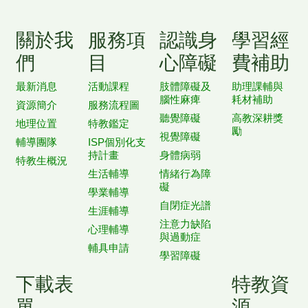
關於我
服務項
認識身
學習經
們
目
心障礙
費補助
最新消息
活動課程
肢體障礙及
助理課輔與
腦性麻痺
耗材補助
資源簡介
服務流程圖
聽覺障礙
高教深耕獎
地理位置
特教鑑定
勵
視覺障礙
輔導團隊
ISP個別化支
持計畫
身體病弱
特教生概況
生活輔導
情緒行為障
礙
學業輔導
自閉症光譜
生涯輔導
注意力缺陷
心理輔導
與過動症
輔具申請
學習障礙
下載表
特教資
單
源