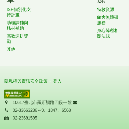
ISP個別化支
特教資源
持計畫
館舍無障礙
助理課輔與
服務
耗材補助
身心障礙相
高教深耕獎
關法規
勵
其他
隱私權與資訊安全政策
登入
地址
信箱
10617臺北市羅斯福路四段一號
聯絡電話
02-33663236～9、1847、6568
傳真
02-23681595