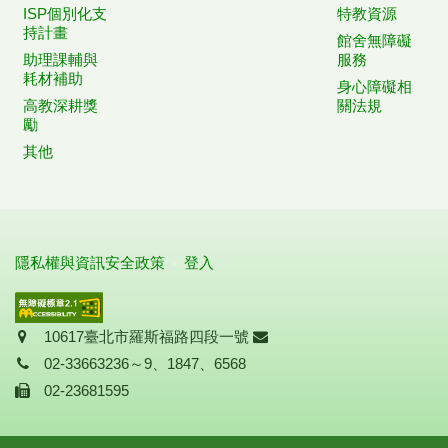
ISP個別化支
特教資源
持計畫
館舍無障礙
助理課輔與
服務
耗材補助
身心障礙相
高教深耕獎
關法規
勵
其他
隱私權與資訊安全政策
登入
地址
信箱
10617臺北市羅斯福路四段一號
聯絡電話
02-33663236～9、1847、6568
傳真
02-23681595