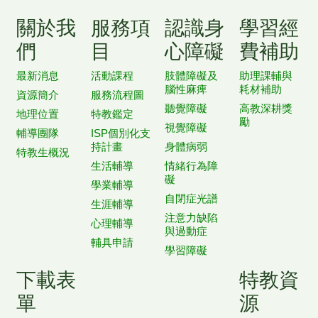
關於我
服務項
認識身
學習經
們
目
心障礙
費補助
最新消息
活動課程
肢體障礙及
助理課輔與
腦性麻痺
耗材補助
資源簡介
服務流程圖
聽覺障礙
高教深耕獎
地理位置
特教鑑定
勵
視覺障礙
輔導團隊
ISP個別化支
持計畫
身體病弱
特教生概況
生活輔導
情緒行為障
礙
學業輔導
自閉症光譜
生涯輔導
注意力缺陷
心理輔導
與過動症
輔具申請
學習障礙
下載表
特教資
單
源