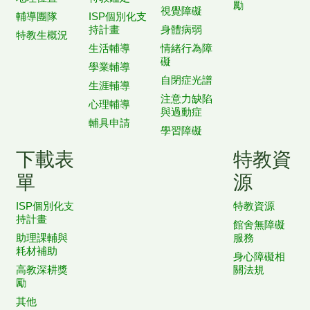
勵
視覺障礙
輔導團隊
ISP個別化支
持計畫
身體病弱
特教生概況
生活輔導
情緒行為障
礙
學業輔導
自閉症光譜
生涯輔導
注意力缺陷
心理輔導
與過動症
輔具申請
學習障礙
下載表
特教資
單
源
ISP個別化支
特教資源
持計畫
館舍無障礙
助理課輔與
服務
耗材補助
身心障礙相
高教深耕獎
關法規
勵
其他