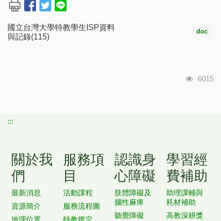
國立台灣大學特教學生ISP資料
doc
與記錄(115)
瀏覽人
6015
:::
關於我
服務項
認識身
學習經
們
目
心障礙
費補助
最新消息
活動課程
肢體障礙及
助理課輔與
腦性麻痺
耗材補助
資源簡介
服務流程圖
聽覺障礙
高教深耕獎
地理位置
特教鑑定