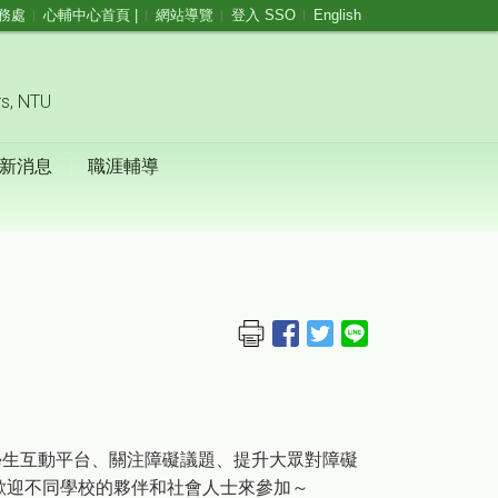
務處
心輔中心首頁 |
網站導覽
登入 SSO
English
rs, NTU
新消息
職涯輔導
學生互動平台、關注障礙議題、提升大眾對障礙
歡迎不同學校的夥伴和社會人士來參加～