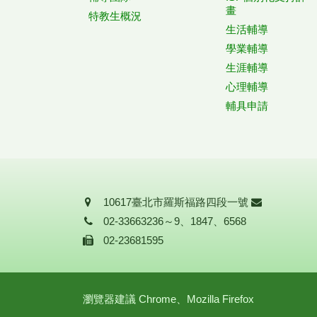
畫
特教生概況
生活輔導
學業輔導
生涯輔導
心理輔導
輔具申請
地址
信箱
10617臺北市羅斯福路四段一號
聯絡電話
02-33663236～9、1847、6568
傳真
02-23681595
瀏覽器建議 Chrome、Mozilla Firefox