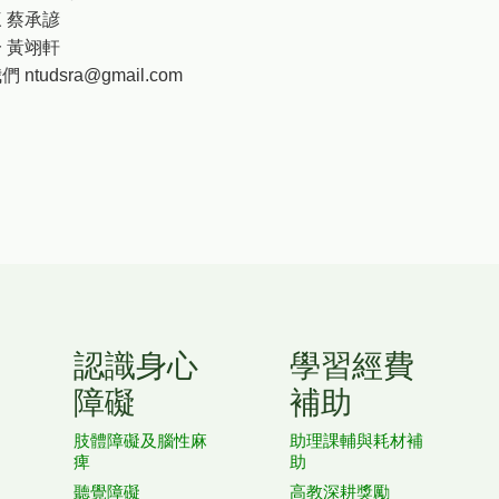
 蔡承諺
 黃翊軒
 ntudsra@gmail.com
認識身心
學習經費
障礙
補助
肢體障礙及腦性麻
助理課輔與耗材補
痺
助
聽覺障礙
高教深耕獎勵