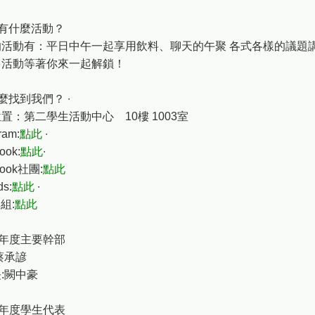
有什麼活動？
活動有：平日中午一起享用飲料、聊天的午聚 各式各樣的議題講座 一
多活動等著你來一起解鎖！
麼找到我們？ ∙
置：第二學生活動中心 10樓 1003室
ram:
點此
∙
ook:
點此
∙
book社團:
點此
ds:
點此
∙
群組:
點此
學年度主要幹部
蔡承諺
:闕中豪
學年度學生代表