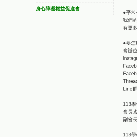
身心障礙權益促進會
●平常
我們的
有更
●要怎
會辦位
Instag
Faceb
Face
Threa
Line
113
會長:
副會長
113