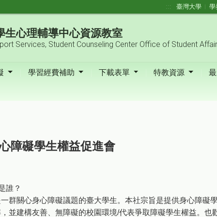
:::
臺灣大學
學
| 學生心理輔導中心資源教室
pport Services, Student Counseling Center Office of Student Affai
礙
學習經費補助
下載表單
特教資源
最
心障礙學生權益促進會
是誰？
是一群關心身心障礙議題的臺大學生。本社宗旨是提供身心障礙
解，並建構友善、無障礙的校園環境/代表爭取障礙學生權益。也