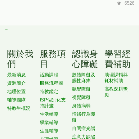
瀏覽人
6526
:::
關於我
服務項
認識身
學習經
們
目
心障礙
費補助
最新消息
活動課程
肢體障礙及
助理課輔與
腦性麻痺
耗材補助
資源簡介
服務流程圖
聽覺障礙
高教深耕獎
地理位置
特教鑑定
勵
視覺障礙
輔導團隊
ISP個別化支
持計畫
身體病弱
特教生概況
生活輔導
情緒行為障
礙
學業輔導
自閉症光譜
生涯輔導
注意力缺陷